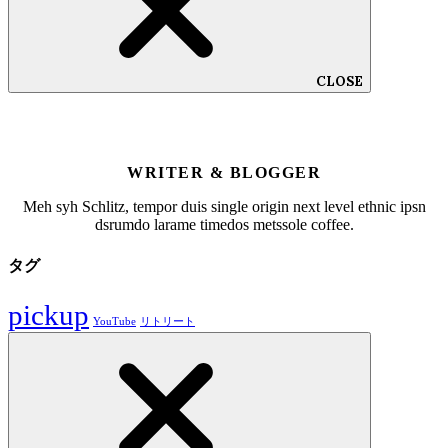
CLOSE
WRITER & BLOGGER
Meh syh Schlitz, tempor duis single origin next level ethnic ipsn
dsrumdo larame timedos metssole coffee.
タグ
pickup
YouTube
リトリート