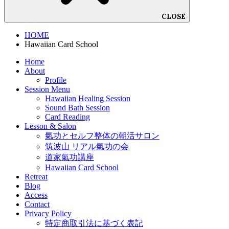
CLOSE
HOME
Hawaiian Card School
Home
About
Profile
Session Menu
Hawaiian Healing Session
Sound Bath Session
Card Reading
Lesson & Salon
氣功とセルフ整体の朝活サロン
筑波山 リアル氣功の会
道家氣功講座
Hawaiian Card School
Retreat
Blog
Access
Contact
Privacy Policy
特定商取引法に基づく表記